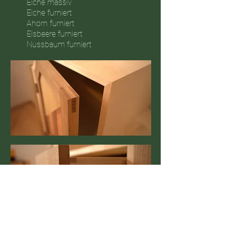
Eiche massiv
Eiche furniert
Ahorn furniert
Elsbeere furniert
Nussbaum furniert